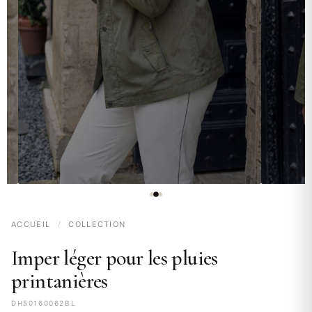
ACCUEIL
/
COLLECTION
Imper léger pour les pluies
printanières
DH50160062BL