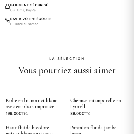
PAIEMENT SÉCURISÉ
CB, Alma, PayPal
SAV À VOTRE ÉCOUTE
Du lundi au samedi
LA SÉLECTION
Vous pourriez aussi aimer
Robe en lin noir et blanc
Chemise intemporelle en
avec encolure imprimée
Lyocell
199.00
€
89.00
€
TTC
TTC
Haut fluide bicolore
Pantalon fluide jambe
noir et blanc en viscose
large