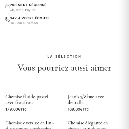
PAIEMENT SÉCURISÉ
CB, Alma, PayPal
SAV À VOTRE ÉCOUTE
Du lundi au samedi
LA SÉLECTION
Vous pourriez aussi aimer
Chemise fluide pastel
Jean’s 7/8ème avec
avec froufrou
dentelle
179.00
€
169.00
€
TTC
TTC
Chemise oversize en lin -
Chemise élégante en
À porter en surchemise
viscose et polyester