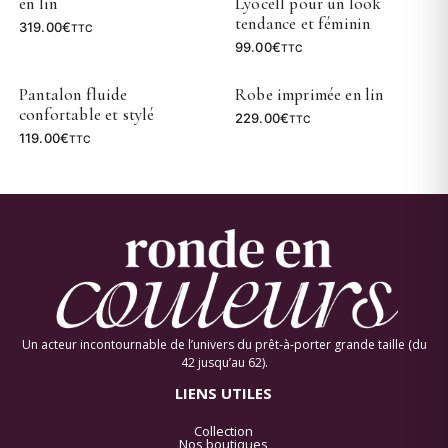
en lin
Lyocell pour un look
tendance et féminin
319.00
€
TTC
99.00
€
TTC
Pantalon fluide
Robe imprimée en lin
confortable et stylé
229.00
€
TTC
119.00
€
TTC
Un acteur incontournable de l’univers du prêt-à-porter grande taille (du
42 jusqu’au 62).
LIENS UTILES
Collection
Nos boutiques