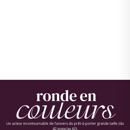
Un acteur incontournable de l’univers du prêt-à-porter grande taille (du
42 jusqu’au 62).