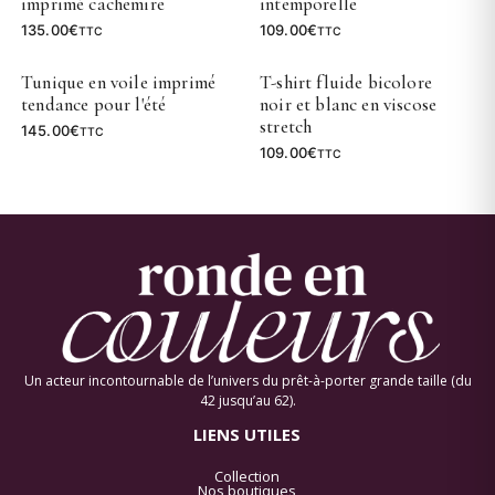
imprimé cachemire
intemporelle
135.00
€
109.00
€
TTC
TTC
Tunique en voile imprimé
T-shirt fluide bicolore
tendance pour l'été
noir et blanc en viscose
stretch
145.00
€
TTC
109.00
€
TTC
Un acteur incontournable de l’univers du prêt-à-porter grande taille (du
42 jusqu’au 62).
LIENS UTILES
Collection
Nos boutiques