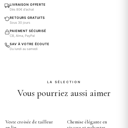
LIVRAISON OFFERTE
Dès 80€ d'achat
RETOURS GRATUITS
Sous 30 jours
PAIEMENT SÉCURISÉ
CB, Alma, PayPal
SAV À VOTRE ÉCOUTE
Du lundi au samedi
LA SÉLECTION
Vous pourriez aussi aimer
Veste croisée de tailleur
Chemise élégante en
en lin
viscose et polyester