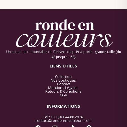
PULL EN MAILLE FINE À
ROBE CHIC ET FANTAISIE
ENCOLURE EN V
POUR L’ÉTÉ
179.00
€
179.00
€
TTC
TTC
★ BEST
Rupture